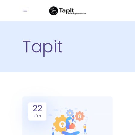
Tapit
22
JÚN