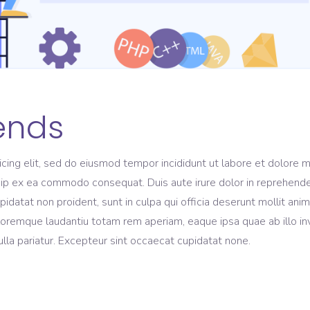
ends
icing elit, sed do eiusmod tempor incididunt ut labore et dolore 
quip ex ea commodo consequat. Duis aute irure dolor in reprehender
upidatat non proident, sunt in culpa qui officia deserunt mollit an
oremque laudantiu totam rem aperiam, eaque ipsa quae ab illo inve
nulla pariatur. Excepteur sint occaecat cupidatat none.