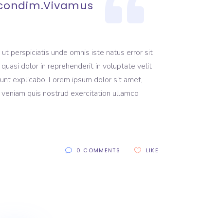
a condim.Vivamus
ut perspiciatis unde omnis iste natus error sit
uasi dolor in reprehenderit in voluptate velit
 sunt explicabo. Lorem ipsum dolor sit amet,
m veniam quis nostrud exercitation ullamco
0 COMMENTS
LIKE