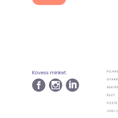
Kövess minket:
FELHA
GYAKR
ADATK
ÁSZF
FIZET
JOGI 