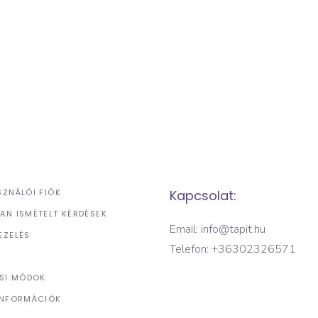
SZNÁLÓI FIÓK
Kapcsolat:
AN ISMÉTELT KÉRDÉSEK
Email: info@tapit.hu
EZELÉS
Telefon: +36302326571
ÉSI MÓDOK
INFORMÁCIÓK