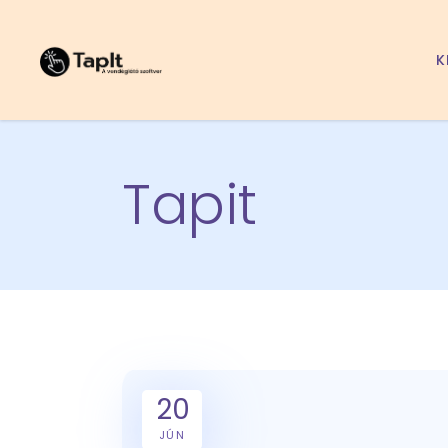
K
Tapit
20
JÚN