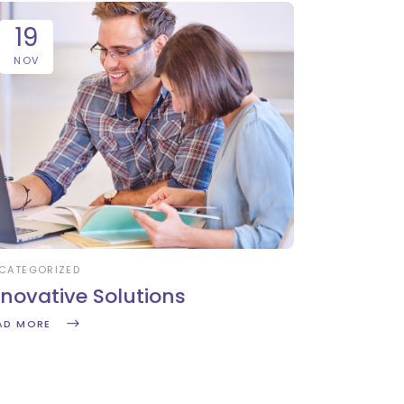
19
NOV
CATEGORIZED
nnovative Solutions
AD MORE