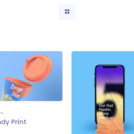
RN
dy Print