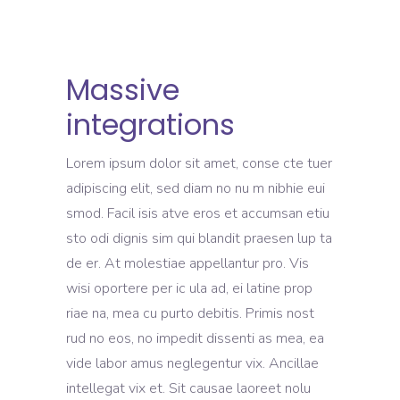
Massive
integrations
Lorem ipsum dolor sit amet, conse cte tuer
adipiscing elit, sed diam no nu m nibhie eui
smod. Facil isis atve eros et accumsan etiu
sto odi dignis sim qui blandit praesen lup ta
de er. At molestiae appellantur pro. Vis
wisi oportere per ic ula ad, ei latine prop
riae na, mea cu purto debitis. Primis nost
rud no eos, no impedit dissenti as mea, ea
vide labor amus neglegentur vix. Ancillae
intellegat vix et. Sit causae laoreet nolu