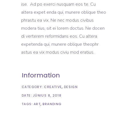
ise. Ad po exerci nusquam eos te. Cu
altera expet enda qui, munere oblique theo
phrastu ea vix. Ne nec modus civibus
modera tius, sit ei lorem doctus. Ne docen
di verterem reformidans eos. Cu altera
expetenda qui, munere oblique theophr
astus ea vix modus civiu mod eratius.
Information
CATEGORY:
CREATIVE
DESIGN
DATE:
JÚNIUS 8, 2018
TAGS:
ART
BRANDING