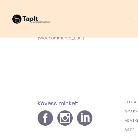
K
[woocommerce_cart]
Kövess minket:
FELHA
GYAKR
ADATK
ÁSZF