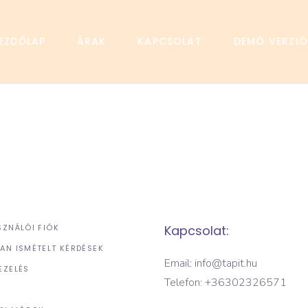
EZDŐLAP
ÁRAK
KAPCSOLAT
DEMÓ VERZIÓ
SZNÁLÓI FIÓK
Kapcsolat:
AN ISMÉTELT KÉRDÉSEK
Email: info@tapit.hu
EZELÉS
Telefon: +36302326571